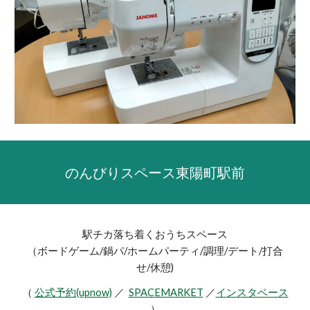
のんびりスペース東陽町駅前
駅チカ落ち着くおうちスペース
（ボードゲーム/鍋パ/ホームパーティ/調理/デート/打合
せ/休憩)
（
公式予約(upnow)
／
SPACEMARKET
／
インスタベース
）